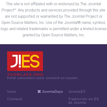
This site is not affiliated with or endorsed by The Joomla!
Project™. Any products and services provided through this site
are not supported or warrantied by The Joomla! Project or
Open Source Matters, Inc. Use of the Joomla!® name, symbol,
logo and related trademarks is permitted under a limited license
granted by Open Source Matters, Inc.
Portal comunitario sobre Joomla!® en español
Inicio
JoomlaDays
JoomlaES
Contacto
Traducción es-ES
de Joomla