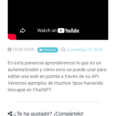
10:20-10:55 -
-
JoomlaDay ES 2024
Ponencia
En esta ponencia aprenderemos lo que es un
automatizador y cómo esto se puede usar para
editar una web en joomla a través de su API.
Veremos ejemplos de muchos tipos haciendo
hincapié en ChatGPT.
¿Te ha gustado? ¡Compártelo!