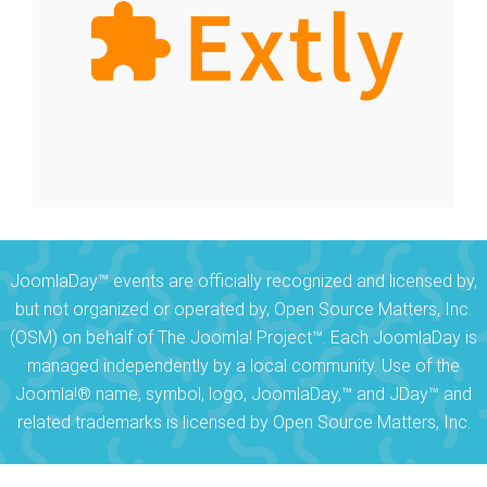
JoomlaDay™ events are officially recognized and licensed by,
but not organized or operated by, Open Source Matters, Inc.
(OSM) on behalf of The Joomla! Project™. Each JoomlaDay is
managed independently by a local community. Use of the
Joomla!® name, symbol, logo, JoomlaDay,™ and JDay™ and
related trademarks is licensed by Open Source Matters, Inc.