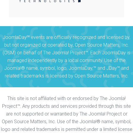
JoomlaDay™ events are officially recognized and licensed by,
but not organized or operated by, Open Source Matters, Inc.
(OSM) on behalf of The Joomla! Project™. Each JoomlaDay is
managed independently by a local community. Use of the
Joomla!® name, symbol, logo, JoomlaDay,™ and JDay™ and
related trademarks is licensed by Open Source Matters, Inc.
This site is not affiliated with or endorsed by The Joomla!
Project™. Any products and services provided through this site
are not supported or warrantied by The Joomla! Project or
Open Source Matters, Inc. Use of the Joomla!® name, symbol,
logo and related trademarks is permitted under a limited license