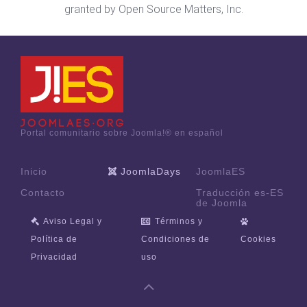
granted by Open Source Matters, Inc.
Portal comunitario sobre Joomla!® en español
Inicio
JoomlaDays
JoomlaES
Contacto
Traducción es-ES
de Joomla
Aviso Legal y
Términos y
Política de
Condiciones de
Cookies
Privacidad
uso