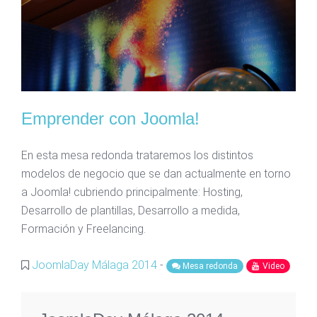
Emprender con Joomla!
En esta mesa redonda trataremos los distintos
modelos de negocio que se dan actualmente en torno
a Joomla! cubriendo principalmente: Hosting,
Desarrollo de plantillas, Desarrollo a medida,
Formación y Freelancing.
JoomlaDay Málaga 2014
-
Mesa redonda
Video