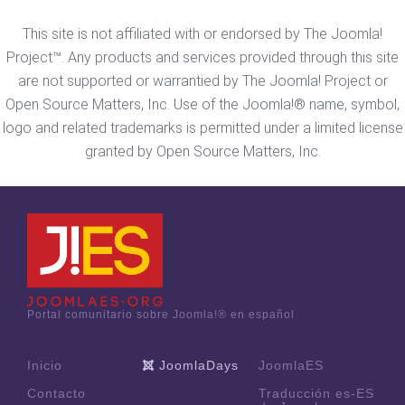
This site is not affiliated with or endorsed by The Joomla!
Project™. Any products and services provided through this site
are not supported or warrantied by The Joomla! Project or
Open Source Matters, Inc. Use of the Joomla!® name, symbol,
logo and related trademarks is permitted under a limited license
granted by Open Source Matters, Inc.
Portal comunitario sobre Joomla!® en español
Inicio
JoomlaDays
JoomlaES
Contacto
Traducción es-ES