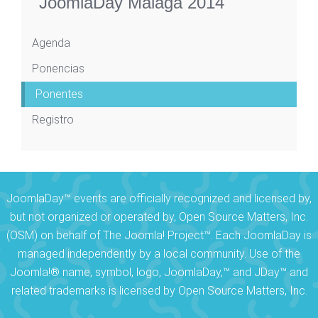
JoomlaDay Málaga 2014
Agenda
Ponencias
Ponentes
Registro
JoomlaDay™ events are officially recognized and licensed by,
but not organized or operated by, Open Source Matters, Inc.
(OSM) on behalf of The Joomla! Project™. Each JoomlaDay is
managed independently by a local community. Use of the
Joomla!® name, symbol, logo, JoomlaDay,™ and JDay™ and
related trademarks is licensed by Open Source Matters, Inc.