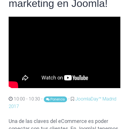
marketing en Joomla!
10:00 - 10:30 -
-
JoomlaDay™ Madrid
Ponencia
2017
Una de las claves del eCommerce es poder
conectar con tus clientes. En Joomla! tenemos