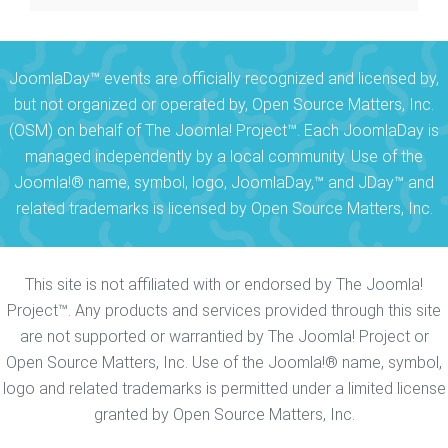
JoomlaDay™ events are officially recognized and licensed by,
but not organized or operated by, Open Source Matters, Inc.
(OSM) on behalf of The Joomla! Project™. Each JoomlaDay is
managed independently by a local community. Use of the
Joomla!® name, symbol, logo, JoomlaDay,™ and JDay™ and
related trademarks is licensed by Open Source Matters, Inc.
This site is not affiliated with or endorsed by The Joomla!
Project™. Any products and services provided through this site
are not supported or warrantied by The Joomla! Project or
Open Source Matters, Inc. Use of the Joomla!® name, symbol,
logo and related trademarks is permitted under a limited license
granted by Open Source Matters, Inc.