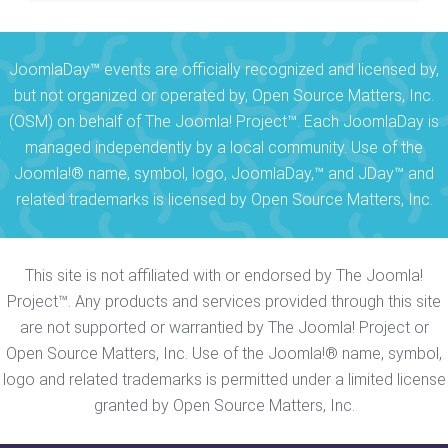
JoomlaDay™ events are officially recognized and licensed by,
but not organized or operated by, Open Source Matters, Inc.
(OSM) on behalf of The Joomla! Project™. Each JoomlaDay is
managed independently by a local community. Use of the
Joomla!® name, symbol, logo, JoomlaDay,™ and JDay™ and
related trademarks is licensed by Open Source Matters, Inc.
This site is not affiliated with or endorsed by The Joomla!
Project™. Any products and services provided through this site
are not supported or warrantied by The Joomla! Project or
Open Source Matters, Inc. Use of the Joomla!® name, symbol,
logo and related trademarks is permitted under a limited license
granted by Open Source Matters, Inc.