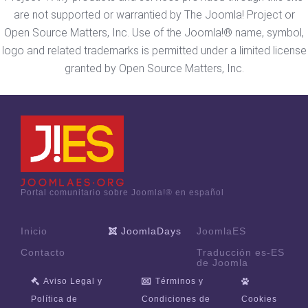
are not supported or warrantied by The Joomla! Project or
Open Source Matters, Inc. Use of the Joomla!® name, symbol,
logo and related trademarks is permitted under a limited license
granted by Open Source Matters, Inc.
Portal comunitario sobre Joomla!® en español
Inicio
JoomlaDays
JoomlaES
Contacto
Traducción es-ES
de Joomla
Aviso Legal y
Términos y
Política de
Condiciones de
Cookies