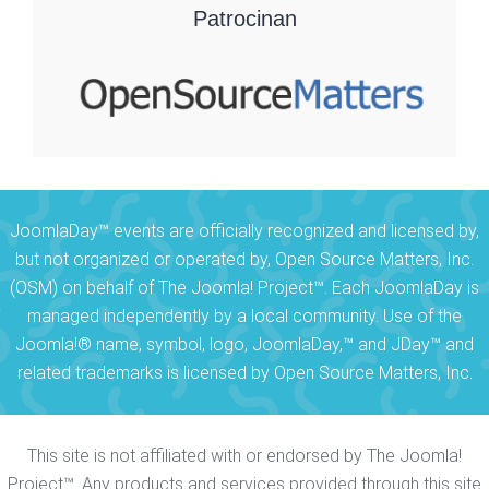
Patrocinan
JoomlaDay™ events are officially recognized and licensed by,
but not organized or operated by, Open Source Matters, Inc.
(OSM) on behalf of The Joomla! Project™. Each JoomlaDay is
managed independently by a local community. Use of the
Joomla!® name, symbol, logo, JoomlaDay,™ and JDay™ and
related trademarks is licensed by Open Source Matters, Inc.
This site is not affiliated with or endorsed by The Joomla!
Project™. Any products and services provided through this site