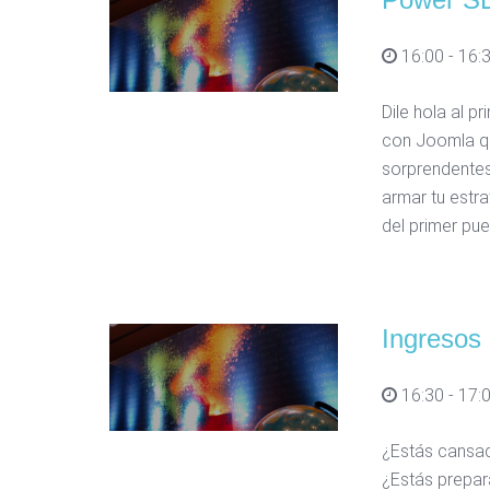
16:00 - 16:
Dile hola al p
con Joomla qu
sorprendentes
armar tu estr
del primer pue
Ingresos 
16:30 - 17:
¿Estás cansad
¿Estás prepar