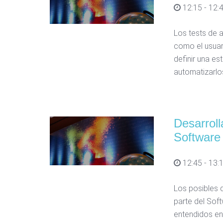
12:15 - 12:
Los tests de 
como el usuar
definir una es
automatizarlo
Desarroll
Software 
12:45 - 13:
Los posibles d
parte del Sof
entendidos ent