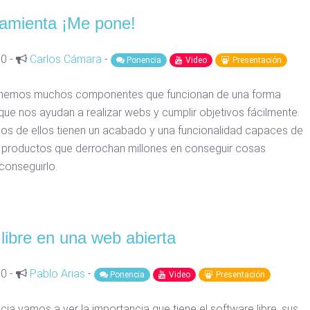
ramienta ¡Me pone!
30 -
Carlos Cámara
-
Ponencia
Video
Presentación
enemos muchos componentes que funcionan de una forma
que nos ayudan a realizar webs y cumplir objetivos fácilmente.
 de ellos tienen un acabado y una funcionalidad capaces de
a productos que derrochan millones en conseguir cosas
conseguirlo.
libre en una web abierta
00 -
Pablo Arias
-
Ponencia
Video
Presentación
ia vamos a ver la importancia que tiene el software libre, sus