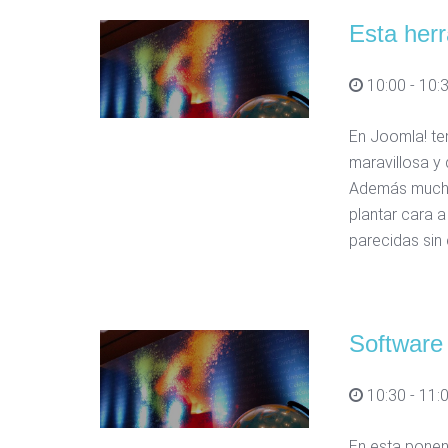
Esta her
10:00 - 10:
En Joomla! t
maravillosa y 
Además muchos
plantar cara 
parecidas sin 
Software 
10:30 - 11:
En esta ponenc