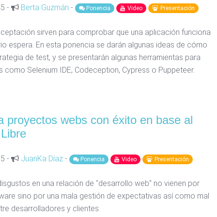
45 -
Berta Guzmán
-
Ponencia
Video
Presentación
aceptación sirven para comprobar que una aplicación funciona
io espera. En esta ponencia se darán algunas ideas de cómo
trategia de test, y se presentarán algunas herramientas para
s como Selenium IDE, Codeception, Cypress o Puppeteer.
a proyectos webs con éxito en base al
Libre
15 -
JuanKa Díaz
-
Ponencia
Video
Presentación
isgustos en una relación de "desarrollo web" no vienen por
tware sino por una mala gestión de expectativas así como mal
re desarrolladores y clientes.