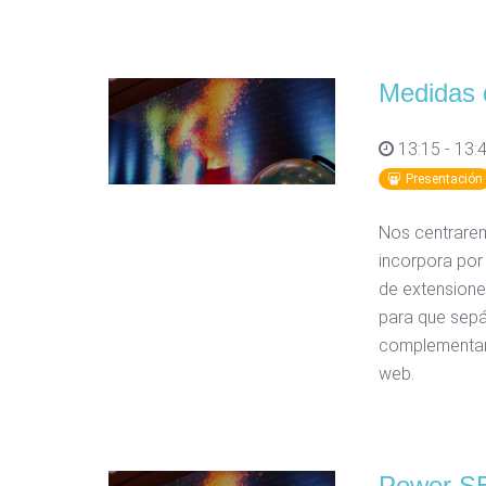
Medidas 
13:15 - 13:
Presentación
Nos centrarem
incorpora por
de extensione
para que sep
complementari
web.
Power SE