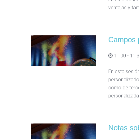
ventajas y ta
Campos p
11:00 - 11:
En esta sesió
personalizados
como de tercer
personalizada
Notas sob